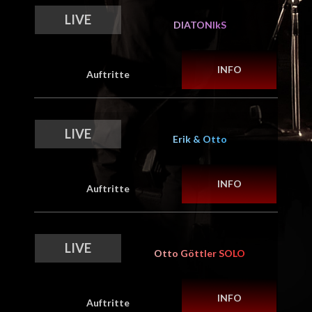
werk
LIVE
DIATONIkS
kontakt
INFO
Auftritte
LIVE
Erik & Otto
INFO
Auftritte
LIVE
Otto Göttler SOLO
INFO
Auftritte